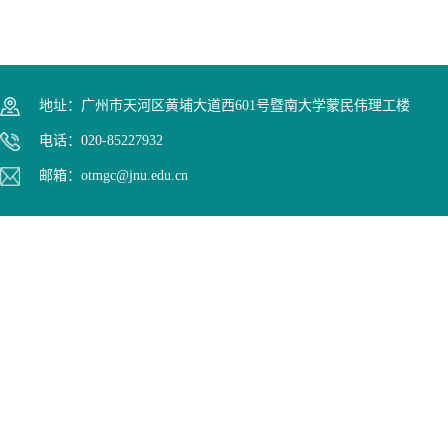
地址：广州市天河区黄埔大道西601号暨南大学蒙民伟理工楼
电话：020-85227932
邮箱：otmgc@jnu.edu.cn