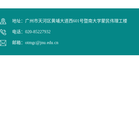
地址：广州市天河区黄埔大道西601号暨南大学蒙民伟理工楼
电话：020-85227932
邮箱：otmgc@jnu.edu.cn