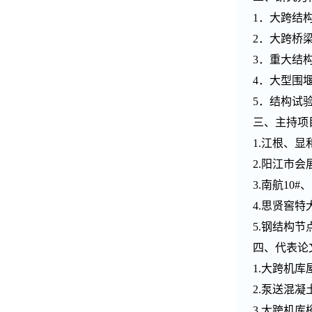
1．大跨结
2．大跨桥
3．重大结
4．大型围
5．结构试
三、主持项
1.江根、
2.阳江市会
3.南航10
4.思贤窖
5.钢结构
四、代表论
1.大跨机库
2.泵送混凝
3.大跨机库