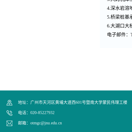
4.深水岩溶
5.桥梁桩基
6.大湖口大
电子邮件：TLC
地址：广州市天河区黄埔大道西601号暨南大学蒙民伟理工楼
电话：020-85227932
邮箱：otmgc@jnu.edu.cn