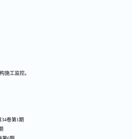
结构施工监控。
。
34卷第1期
期
卷第6期