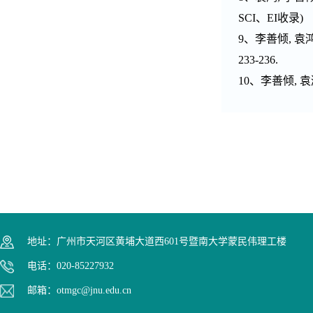
SCI、EI收录)
9、李善倾, 袁鸿
233-236.
10、李善倾, 袁
地址：广州市天河区黄埔大道西601号暨南大学蒙民伟理工楼
电话：020-85227932
邮箱：otmgc@jnu.edu.cn