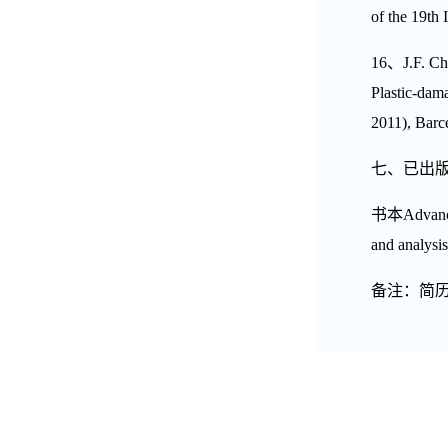
of the 19th
16
、
J.F. Ch
Plastic-dam
2011), Barc
七、已出
书本
Advanc
and analysis
备注：简