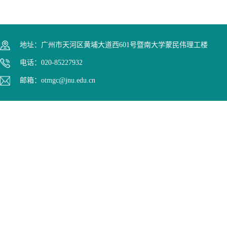
地址：广州市天河区黄埔大道西601号暨南大学蒙民伟理工楼
电话：020-85227932
邮箱：otmgc@jnu.edu.cn