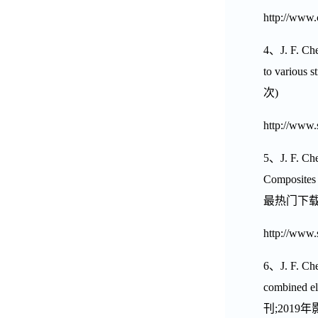
http://www.
4
、
J. F. Ch
to various s
次
)
http://www.
5
、
J. F. Ch
Composites 
最热门下
http://www.
6
、
J. F. Ch
combined el
刊
;2019
年