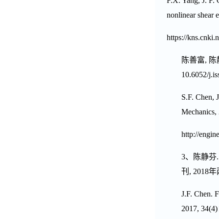
F.X. Yang, J. F.
nonlinear shear e
https://kns.cnki
陈善富
,
陈
10.6052/j.i
S.F. Chen, J
Mechanics, 
http://engi
3
、陈静芬
刊
,
2018
年
J.F. Chen. 
2017, 34(4)