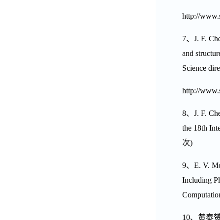
http://www.
7
、
J. F. Ch
and structu
Science dire
http://www.
8
、
J. F. Ch
the 18th In
次
)
9
、
E. V. M
Including Pl
Computation
10
、黄泰