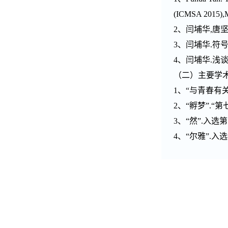
(ICMSA 2015),
2、闫埔华,唐坚.
3、闫埔华.符号
4、闫埔华.浅谈
（二）主要学
1、“与青春有
2、“孵梦”.“
3、“然”.入选
4、“尔雅”.入