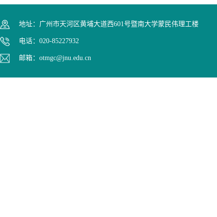
地址：广州市天河区黄埔大道西601号暨南大学蒙民伟理工楼
电话：020-85227932
邮箱：otmgc@jnu.edu.cn