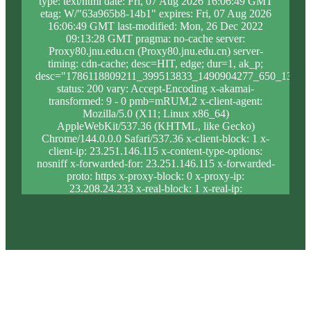
type: text/html date: Fri, 07 Aug 2026 16:06:49 GMT
etag: W/"63a965b8-14b1" expires: Fri, 07 Aug 2026
16:06:49 GMT last-modified: Mon, 26 Dec 2022
09:13:28 GMT pragma: no-cache server:
Proxy80.jnu.edu.cn (Proxy80.jnu.edu.cn) server-
timing: cdn-cache; desc=HIT, edge; dur=1, ak_p;
desc="1786118809211_399513833_1490904277_650_1344_
status: 200 vary: Accept-Encoding x-akamai-
transformed: 9 - 0 pmb=mRUM,2 x-client-agent:
Mozilla/5.0 (X11; Linux x86_64)
AppleWebKit/537.36 (KHTML, like Gecko)
Chrome/144.0.0.0 Safari/537.36 x-client-block: 1 x-
client-ip: 23.251.146.115 x-content-type-options:
nosniff x-forwarded-for: 23.251.146.115 x-forwarded-
proto: https x-proxy-block: 0 x-proxy-ip:
23.208.24.233 x-real-block: 1 x-real-ip:
23.251.146.115 x-ssl-proto: TLSv1.3