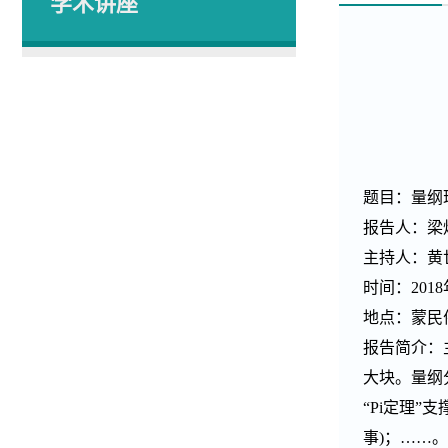
学术讲座
题目：量纲
报告人：梁
主持人：黄
时间：2018
地点：蒙民
报告简介：
大块。量纲
“Pi定理
事)；……