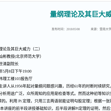
量纲理论及其巨大
发布时间：2018/05/08
来源：暨南大
理论及其巨大威力（二）
灿彬教授(北京师范大学）
世清副院长
年5月8日下午19:00
伟理工楼103报告厅
主讲人从1956年起对量纲问题感兴趣，历经61年的时断时续研
分析用途广泛，众所周知的应用是检查等式。然而这种初等知识
”支撑的。利用 Pi 定理，只用三言两语就能证明勾股定理；根据
。本讲座的前半段讲授基础知识，后半段讲解Pi定理的证明，然