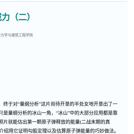
威力（二）
学力学与建筑工程学院
究，终于对“量纲分析”这片尚待开垦的半处女地开垦出了一
只是量纲分析的冰山一角，“冰山”中的大部分应用都是靠
一张照片就能估出第一颗原子弹释放的能量(二战末期的真
后介绍用它证明勾股定理以及估算原子弹能量的巧妙做法。