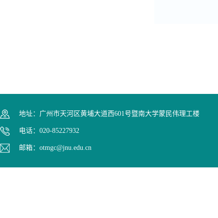
地址：广州市天河区黄埔大道西601号暨南大学蒙民伟理工楼
电话：020-85227932
邮箱：otmgc@jnu.edu.cn