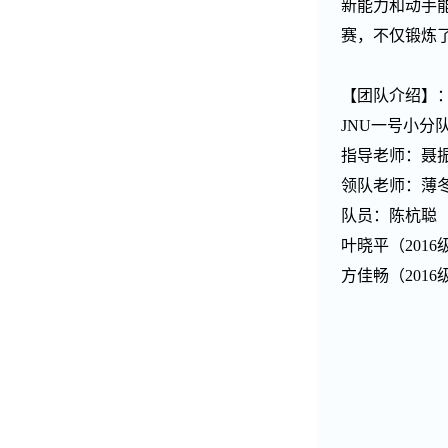
新能力和动手
赛，不仅锻炼
【团队介绍】
JNU
一号小分
指导老师：聂
领队老师：薄
队员：陈杭聪
叶晓平（
2016
方佳畅（
2016