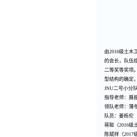
由
2016
级土木
的会长，队伍
二等奖等奖项
型结构的确定
JNU
二号小分
指导老师：聂
领队老师：薄
队员：姜栎伦
蒋聪（
2016
级
陈斌祥（
2017