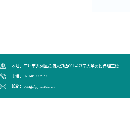
地址：广州市天河区黄埔大道西601号暨南大学蒙民伟理工楼
电话：020-85227932
邮箱：otmgc@jnu.edu.cn