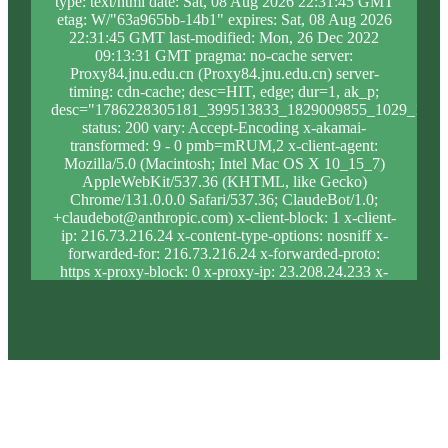
type: text/html date: Sat, 08 Aug 2026 22:31:45 GMT
etag: W/"63a965bb-14b1" expires: Sat, 08 Aug 2026
22:31:45 GMT last-modified: Mon, 26 Dec 2022
09:13:31 GMT pragma: no-cache server:
Proxy84.jnu.edu.cn (Proxy84.jnu.edu.cn) server-
timing: cdn-cache; desc=HIT, edge; dur=1, ak_p;
desc="1786228305181_399513833_1829009855_1029_1211
status: 200 vary: Accept-Encoding x-akamai-
transformed: 9 - 0 pmb=mRUM,2 x-client-agent:
Mozilla/5.0 (Macintosh; Intel Mac OS X 10_15_7)
AppleWebKit/537.36 (KHTML, like Gecko)
Chrome/131.0.0.0 Safari/537.36; ClaudeBot/1.0;
+claudebot@anthropic.com) x-client-block: 1 x-client-
ip: 216.73.216.24 x-content-type-options: nosniff x-
forwarded-for: 216.73.216.24 x-forwarded-proto:
https x-proxy-block: 0 x-proxy-ip: 23.208.24.233 x-
real-block: 1 x-real-ip: 216.73.216.24 x-ssl-proto:
TLSv1.3