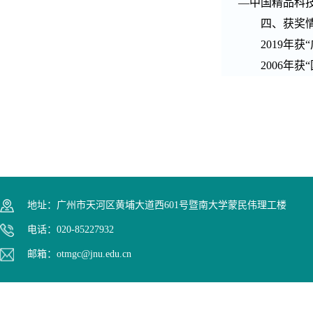
—
中国精品科
四、获奖
2019
年获
2006
年获
地址：广州市天河区黄埔大道西601号暨南大学蒙民伟理工楼
电话：020-85227932
邮箱：otmgc@jnu.edu.cn