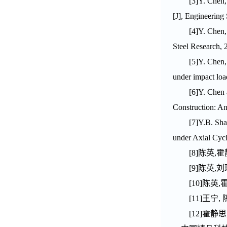
[3]Y. Chen,
[J], Engineering
[4]Y. Chen,
Steel Research, 
[5]Y. Chen,
under impact loa
[6]Y. Chen 
Construction: An
[7]Y.B. Sha
under Axial Cycl
[8]
陈英
,
霍
[9]
陈英
,
刘
[10]
陈英
,
[11]
王宁
,
[12]
霍静思