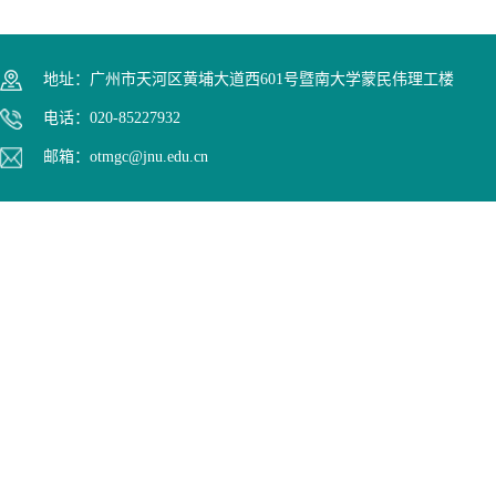
地址：广州市天河区黄埔大道西601号暨南大学蒙民伟理工楼
电话：020-85227932
邮箱：otmgc@jnu.edu.cn