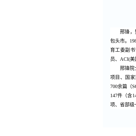
邢锋，
包头市。
19
育工委副书
员、
ACI(
美
邢锋院
项目、国家
700
余篇（
S
147
件（含
1
项、省部级