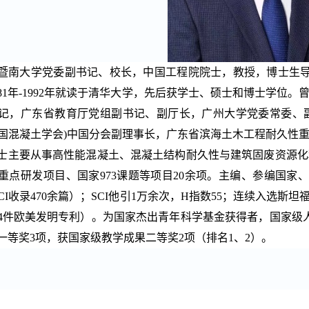
暨南大学党委副书记、校长，中国工程院院士，教授，博士生
81
年
-1992
年就读于清华大学，先后获学士、硕士和博士学位。
记，广东省教育厅党组副书记、副厅长，广州大学党委常委、
国混凝土学会
)
中国分会副理事长，广东省滨海土木工程耐久性
士主要从事高性能混凝土、混凝土结构耐久性与建筑固废资源化
重点研发项目、国家
973
课题等项目
20
余项。主编、参编国家、
CI
收录
470
余篇）；
SCI
他引
1
万余次，
H
指数
55
；连续入选斯坦
4
件欧美发明专利）。为国家杰出青年科学基金获得者，国家级
一等奖
3
项，获国家级教学成果二等奖
2
项（排名
1
、
2
）。