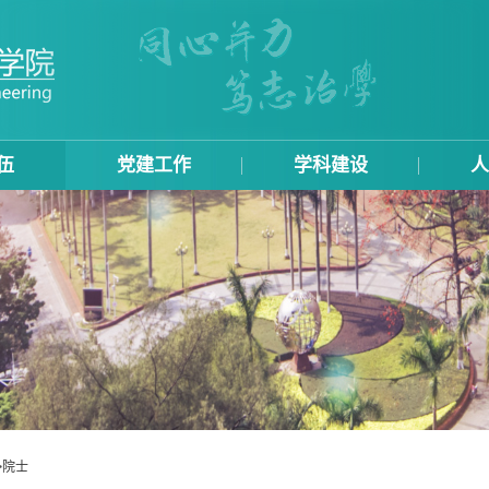
伍
党建工作
学科建设
人
>
院士