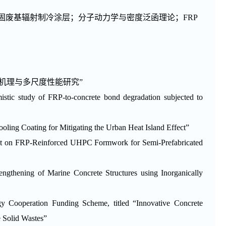
固废基辐射制冷涂层；分子动力学与密度泛函理论；FRP
机理与多尺度性能研究
”
istic study of FRP-to-concrete bond degradation subjected to
oling Coating for Mitigating the Urban Heat Island Effect”
ent on FRP-Reinforced UHPC Formwork for Semi-Prefabricated
gthening of Marine Concrete Structures using Inorganically
Cooperation Funding Scheme, titled “Innovative Concrete
 Solid Wastes”