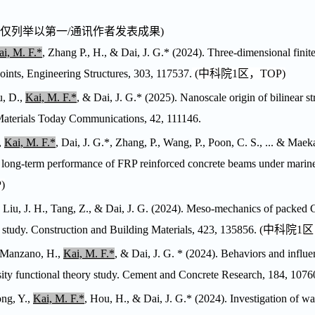
仅列举以第一
/
通讯作者发表成果
)
ai, M. F.*
, Zhang P., H., & Dai, J. G.* (2024). Three-dimensional fin
joints, Engineering Structures, 303, 117537.
(
中科院
1
区，
TOP
)
u, D.,
Kai, M. F.*
, & Dai, J. G.
*
(2025). Nanoscale origin of bilinear str
Materials Today Communications, 42, 111146.
,
Kai, M. F.*
, Dai, J. G.
*
, Zhang, P., Wang, P., Poon, C. S., ... & Mae
 long-term performance of FRP reinforced concrete beams under marin
P
)
, Liu, J. H., Tang, Z., & Dai, J. G. (2024). Meso-mechanics of packed
 study.
Construction and Building Materials
,
423
, 135856.
(
中科院
1
区
, Manzano, H.,
Kai, M. F.*
, & Dai, J. G.
*
(2024). Behaviors and influe
sity functional theory study.
Cement and Concrete Research
,
184
, 1076
ong, Y.,
Kai, M. F.*
, Hou, H., & Dai, J. G.* (2024). Investigation of wa