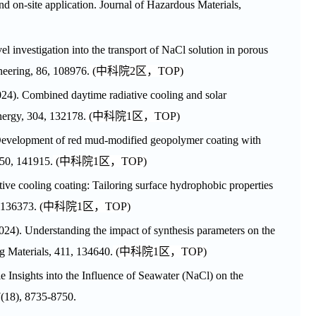
nd on-site application. Journal of Hazardous Materials,
l investigation into the transport of NaCl solution in porous
neering
,
86
, 108976.
(
中科院
2
区，
TOP
)
024). Combined daytime radiative cooling and solar
ergy
,
304
, 132178.
(
中科院
1
区，
TOP
)
evelopment of red mud-modified geopolymer coating with
50
, 141915.
(
中科院
1
区，
TOP
)
ve cooling coating: Tailoring surface hydrophobic properties
 136373.
(
中科院
1
区，
TOP
)
2024). Understanding the impact of synthesis parameters on the
ng Materials, 411, 134640.
(
中科院
1
区，
TOP
)
e Insights into the Influence of Seawater (NaCl) on the
7(18), 8735-8750.