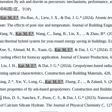
ineration fly ash and dravite as precursors: mechanisms, performance, a
中科院
1
区，
TOP
)
,
Kai, M. F.*
, Hu-Bao, A., Liew, J. X., & Dai, J. G.
*
(2024). Atomic-leve
ste: The effects of pore size and temperature.
Journal of Building Engi
Yang, N.,
Kai, M. F.*
, Wang, C., Jiang, B., Liu, X., ... & Zhao, B
*
. (2
aic/thermal hybrid system for year-round energy saving in buildings.
En
Xue, S., Ahmad, M. R., Xuan, Q.,
Kai, M. F.*
, & Dai, J. G.
*
(2024). D
 cooling effect for footway application.
Journal of Cleaner Production
,
4
 Liu, J. H.,
Kai, M. F.*
, & Dai, J. G.
*
(2024). Geopolymer-based radiati
ining optical characteristics.
Construction and Building Materials
,
428
,
ang, Z.*, Xie, Y., Long, G.,
Kai, M. F.*
, Zhang, Z., ... & Zaland, S. (
cture properties of fly ash-based geopolymers. Construction and Buildi
.
,
Hou, D. S., Sanchez, F., Poon, C. S., & Dai, J. G.* (2023). Nanoscal
of Calcium Silicate Hydrate. The Journal of Physical Chemistry C, 12