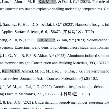
, Lao, J., Ahmad, M. R.,
Kai, M. F.*
, & Dai, J. G.* (2023). The role o
ce concrete resistant to explosive spalling under high temperatures. C
.
, Sanchez, F., Hou, D. S., & Dai, J. G.* (2023). Nanoscale insights into
a. Applied Surface Science, 616, 156478.
(
中科院
2
区，
TOP
)
hang, Z., Ji, W., Liu, S.,
Kai, M. F.*
, & Tan, Y.* (2023). Solidificatio
 cement: Experiments and density functional theory study. Environmen
.
, Li, G., Yin, B. B.*, & Akbar, A.* (2023). Aluminum-induced structur
 an atomistic insight. Construction and Building Materials, 393, 132120
.,
Kai, M. F.*
, Ahmad, M. R., M., Lao, J., & Dai, J. G. Fire Performan
the-art review. Journal of Asian Concrete Federation 9(1):65-102.
.
, Ji, W. M., and Dai, J. G. (2022). Atomistic insights into the debond
ng Fracture Mechanics, 271, 108668.
(
中科院
1
区，
TOP
)
.
, & Dai, J. G. (2021). Understanding geopolymer binder-aggregate inte