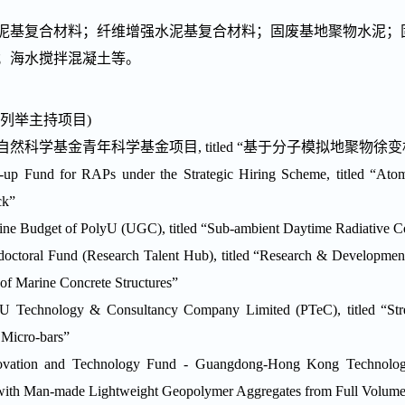
泥基复合材料；纤维增强水泥基复合材料；固废基地聚物水泥；
；海水搅拌混凝土等。
列举主持项目
)
自然科学基金青年科学基金项目
, titled “
基于分子模拟地聚物徐变
t-up Fund for RAPs under the Strategic Hiring Scheme, titled “Atom
ack”
ine Budget of PolyU (UGC), titled “Sub-ambient Daytime Radiative Co
octoral Fund (Research Talent Hub), titled “Research & Developm
 of Marine Concrete Structures”
U Technology & Consultancy Company Limited (PTeC), titled “Stren
Micro-bars”
ovation and Technology Fund - Guangdong-Hong Kong Technology 
ith Man-made Lightweight Geopolymer Aggregates from Full Volume