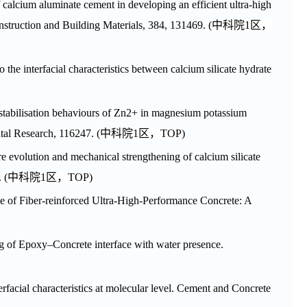
f calcium aluminate cement in developing an efficient ultra-high
onstruction and Building Materials, 384, 131469.
(
中科院
1
区，
 the interfacial characteristics between calcium silicate hydrate
n/stabilisation behaviours of Zn2+ in magnesium potassium
tal Research, 116247.
(
中科院
1
区，
TOP
)
e evolution and mechanical strengthening of calcium silicate
.
(
中科院
1
区，
TOP
)
ce of Fiber-reinforced Ultra-High-Performance Concrete: A
ing of Epoxy–Concrete interface with water presence.
rfacial characteristics at molecular level. Cement and Concrete