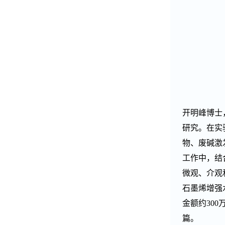
开明峰博士
研究。在实
物、废碱激
工作中，结
微观、介观
石墨烯增强
金额约300
篇。