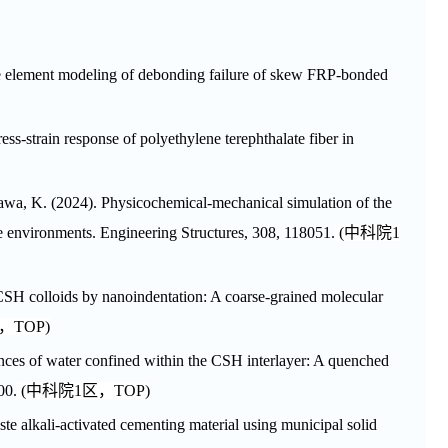
ite element modeling of debonding failure of skew FRP-bonded
ess-strain response of polyethylene terephthalate fiber in
kawa, K. (2024). Physicochemical-mechanical simulation of the
e environments.
Engineering Structures
,
308
, 118051.
(
中科院
1
 CSH colloids by nanoindentation: A coarse-grained molecular
，
TOP
)
nces of water confined within the CSH interlayer: A quenched
00.
(
中科院
1
区，
TOP
)
ste alkali-activated cementing material using municipal solid