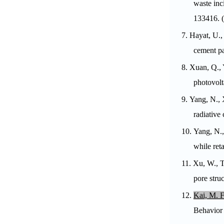
waste inc
133416.
(
7.
Hayat, U.
cement pa
8.
Xuan, Q., 
photovolt
9.
Yang, N., 
radiative
10.
Yang, N.,
while reta
11.
Xu, W., T
pore stru
12.
Kai, M. F
Behavior 