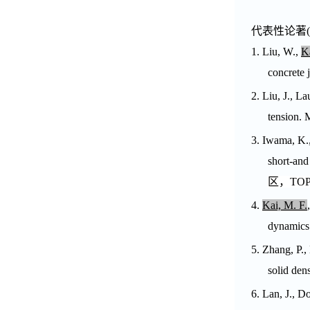
代表性
论著
(
1.
Liu, W.,
K
concrete 
2.
Liu, J., La
tension. 
3.
Iwama, K.
short-and
区，
TO
4.
Kai, M. F.
dynamics
5.
Zhang, P.
solid den
6.
Lan, J., D