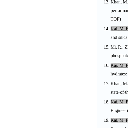
13.
Khan, M.
performan
TOP
)
14.
Kai, M. F
and silic
15.
Mi, R., Z
phosphate
16.
Kai, M. F
hydrates:
17.
Khan, M
state-of-
18.
Kai, M. F
Engineeri
19.
Kai, M. F