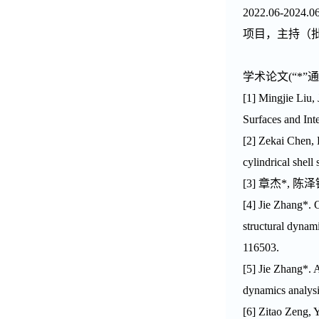
2022.06
-
2024.0
项目，主持（
学术论文
(
“
*
”
[1] Mingjie
Liu,
Surfaces and Int
[2] Zekai Chen,
c
ylindrical
s
hell
[3]
章杰
*
,
陈泽
[4]
Jie Zhang
*
. 
structural dynam
116503.
[5]
Jie Zhang
*. 
dynamics analysi
[
6
] Zitao Zeng,