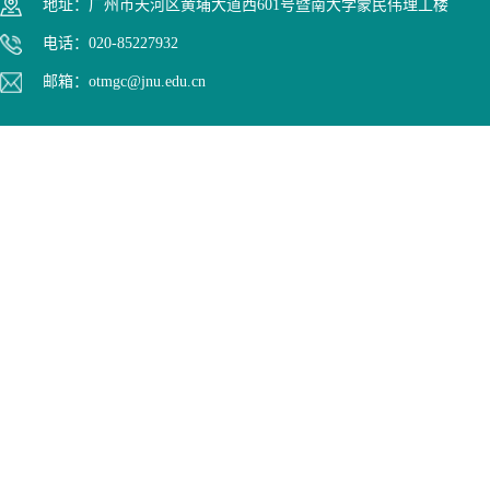
地址：广州市天河区黄埔大道西601号暨南大学蒙民伟理工楼
电话：020-85227932
邮箱：otmgc@jnu.edu.cn