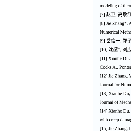
modeling of ther
[7]
赵卫
,
高敬
[
8
]
Jie Zhang
*. 
Numerical Method
[9]
岳信一
,
郑
[10]
沈鋆
*,
刘
[
11
] Xianhe Du,
Cocks A., Ponter
[
12
]
Jie Zhang
, 
Journal for Nume
[
13
] Xianhe Du
Journal of Mecha
[1
4
] Xianhe Du
with creep damag
[1
5
]
Jie Zhang
, 