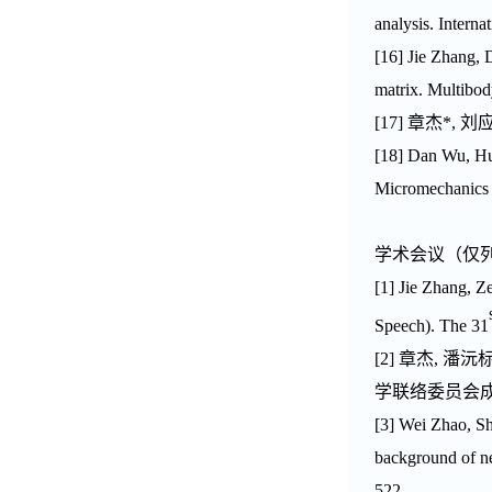
analysis. Intern
[1
6
]
Jie Zhang
, 
matrix. Multibo
[17]
章杰
*,
刘
[1
8
] Dan Wu, H
Micromechanics 
学术会议
（仅
[1]
Jie Zhang
, Z
Speech
). The 31
[2]
章杰
,
潘沅
学联络委员会
[3] Wei Zhao
,
S
background of n
522.