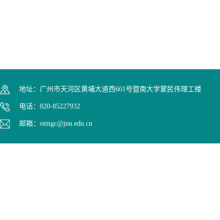
地址：广州市天河区黄埔大道西601号暨南大学蒙民伟理工楼
电话：020-85227932
邮箱：otmgc@jnu.edu.cn