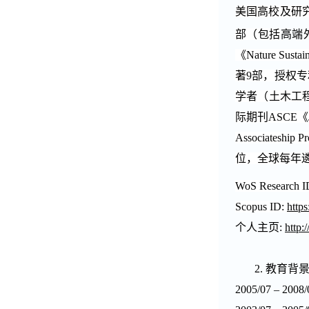
美国高校及研
部（包括
高端
《
Nature Sustain
著
9
部，授权专
学者（土木工
际期刊
ASCE
《
Associateship P
位，全球每年
WoS Research I
Scopus ID:
http
个人主页
:
http:
2.
教育背
2005/07 – 2008/