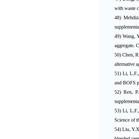
with waste 
48)
Mehdiz
supplementar
49)
Wang, Y.
aggregate. C
50)
Chen, R.
alternative
51)
Li, L.F.
and BOFS pr
52)
Ren, P.
supplementar
53)
Li, L.F.
Science of 
54)
Liu, Y.X
blended ceme