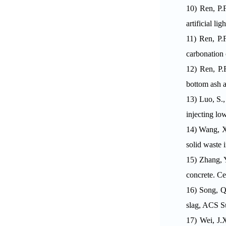
10)
Ren, P.
artificial l
11)
Ren, P.
carbonation
12)
Ren, P.F
bottom ash 
13)
Luo, S.,
injecting lo
14)
Wang, X.
solid waste
15)
Zhang, Y
concrete. C
16)
Song, Q.
slag, ACS S
17)
Wei, J.