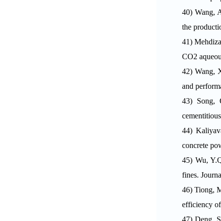
40)
Wang, A.
the producti
41)
Mehdizad
CO2 aqueous
42)
Wang, X
and perform
43)
Song, 
cementitious
44)
Kaliyav
concrete pow
45)
Wu, Y.Q
fines. Journ
46)
Tiong, M
efficiency o
47)
Deng, S.