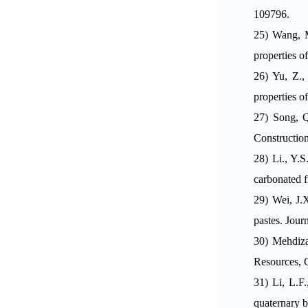
109796.
25)
Wang, M
properties o
26)
Yu, Z.,
properties o
27)
Song, Q
Construction
28)
Li., Y.
carbonated f
29)
Wei, J.
pastes. Jour
30)
Mehdiza
Resources, 
31)
Li, L.F
quaternary b