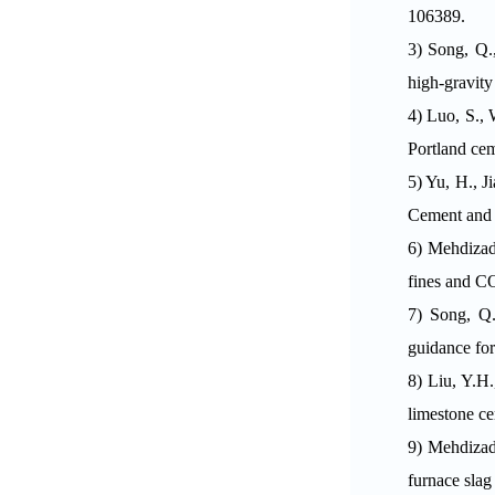
106389.
3)
Song, Q.
high-gravit
4)
Luo, S., 
Portland ce
5)
Yu, H., J
Cement and 
6)
Mehdizade
fines and C
7)
Song, Q.
guidance for
8)
Liu, Y.H.
limestone ce
9)
Mehdizade
furnace slag