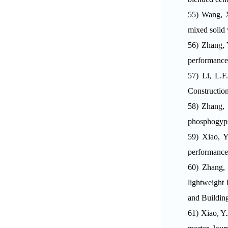
55)
Wang, X
mixed solid
56)
Zhang, Y
performance 
57)
Li, L.F
Construction
58)
Zhang, 
phosphogyps
59)
Xiao, Y
performance 
60)
Zhang, 
lightweight
and Building
61)
Xiao, Y.