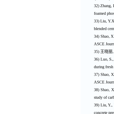
32)
Zhang, L
foamed phos
33)
Liu, Y.X
blended cem
34)
Shao, X.
ASCE Journal
35)
王晓丽
36)
Luo, S.
during fresh
37)
Shao, X.
ASCE Journal
38)
Shao, X
study of car
39)
Liu, Y.,
concrete pre