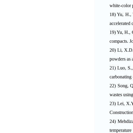
white-color
18)
Yu, H., 
accelerated 
19)
Yu, H., 
compacts. Jo
20)
Li, X.D
powders as a
21)
Luo, S.
carbonating 
22)
Song, Q
wastes using
23)
Lei, X.Y
Construction
24)
Mehdiza
temperature 