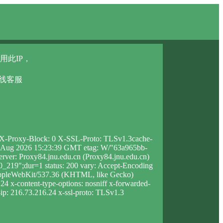
用此IP，
在线客服
3 X-Proxy-Block: 0 X-SSL-Proto: TLSv1.3cache-
t, 08 Aug 2026 15:23:39 GMT etag: W/"63a965bb-
rver: Proxy84.jnu.edu.cn (Proxy84.jnu.edu.cn)
219";dur=1 status: 200 vary: Accept-Encoding
 AppleWebKit/537.36 (KHTML, like Gecko)
24 x-content-type-options: nosniff x-forwarded-
-ip: 216.73.216.24 x-ssl-proto: TLSv1.3