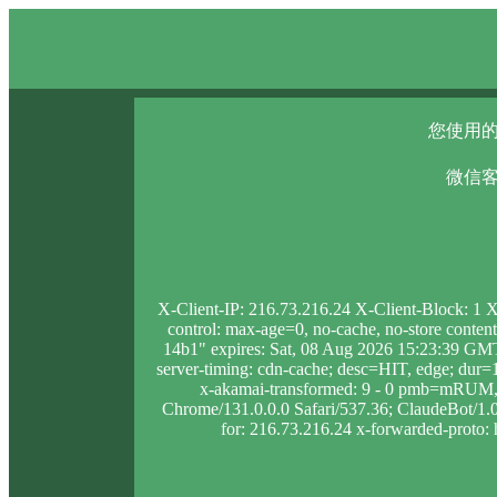
您使用的
微信客
X-Client-IP: 216.73.216.24 X-Client-Block: 1
control: max-age=0, no-cache, no-store conten
14b1" expires: Sat, 08 Aug 2026 15:23:39 GMT
server-timing: cdn-cache; desc=HIT, edge; d
x-akamai-transformed: 9 - 0 pmb=mRUM,2
Chrome/131.0.0.0 Safari/537.36; ClaudeBot/1.0;
for: 216.73.216.24 x-forwarded-proto: 