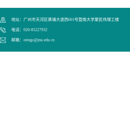
地址：广州市天河区黄埔大道西601号暨南大学蒙民伟理工楼
电话：020-85227932
邮箱：otmgc@jnu.edu.cn