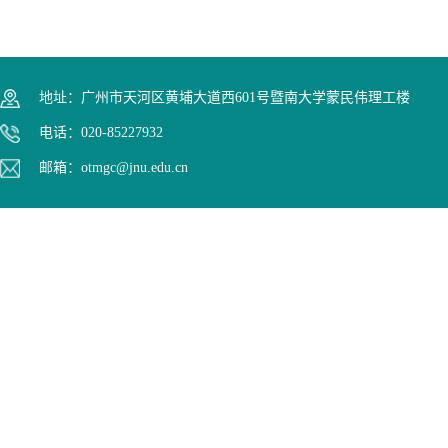
地址：广州市天河区黄埔大道西601号暨南大学蒙民伟理工楼
电话：020-85227932
邮箱：otmgc@jnu.edu.cn