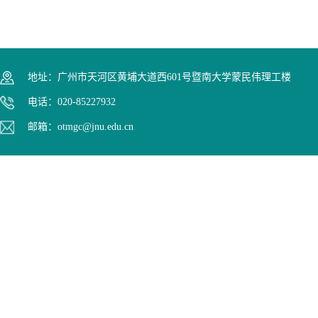
地址：广州市天河区黄埔大道西601号暨南大学蒙民伟理工楼
电话：020-85227932
邮箱：otmgc@jnu.edu.cn