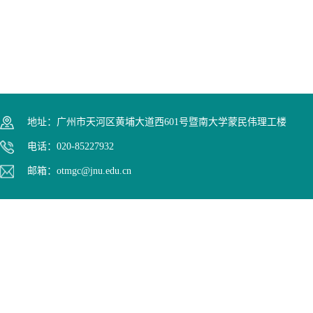
地址：广州市天河区黄埔大道西601号暨南大学蒙民伟理工楼
电话：020-85227932
邮箱：otmgc@jnu.edu.cn