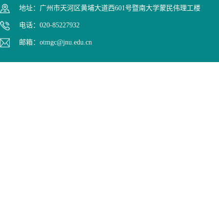
地址：广州市天河区黄埔大道西601号暨南大学蒙民伟理工楼
电话：020-85227932
邮箱：otmgc@jnu.edu.cn