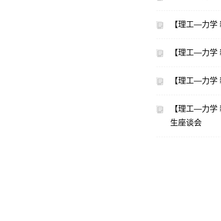
【理工—力学
【理工—力学
【理工—力学
【理工—力学
生座谈会